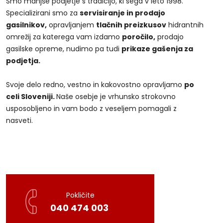
Smo manjše podjetje s tradicijo, ki sega v leto 1998.
Specializirani smo za
servisiranje in prodajo
gasilnikov,
opravljanjem
tlačnih preizkusov
hidrantnih
omrežij za katerega vam izdamo
poročilo,
prodajo
gasilske opreme, nudimo pa tudi
prikaze gašenja za
podjetja.
Svoje delo redno, vestno in kakovostno opravljamo
po
celi Sloveniji.
Naše osebje je vrhunsko strokovno
usposobljeno in vam bodo z veseljem pomagali z
nasveti.
Pokličite
040 474 003