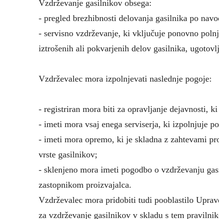
Vzdrževanje gasilnikov obsega:
- pregled brezhibnosti delovanja gasilnika po navod
- servisno vzdrževanje, ki vključuje ponovno poln
iztrošenih ali pokvarjenih delov gasilnika, ugotovl
Vzdrževalec mora izpolnjevati naslednje pogoje:
- registriran mora biti za opravljanje dejavnosti, 
- imeti mora vsaj enega serviserja, ki izpolnjuje 
- imeti mora opremo, ki je skladna z zahtevami pr
vrste gasilnikov;
- sklenjeno mora imeti pogodbo o vzdrževanju gasi
zastopnikom proizvajalca.
Vzdrževalec mora pridobiti tudi pooblastilo Uprav
za vzdrževanje gasilnikov v skladu s tem pravilni