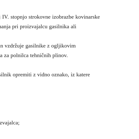
j IV. stopnjo strokovne izobrazbe kovinarske
anja pri proizvajalcu gasilnika ali
in vzdržuje gasilnike z ogljikovim
 za polnilca tehničnih plinov.
lnik opremiti z vidno oznako, iz katere
zvajalca;