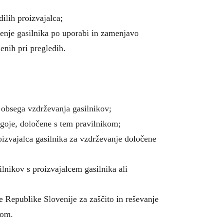
ilih proizvajalca;
jenje gasilnika po uporabi in zamenjavo
jenih pri pregledih.
ki obsega vzdrževanja gasilnikov;
pogoje, določene s tem pravilnikom;
oizvajalca gasilnika za vzdrževanje določene
lnikov s proizvajalcem gasilnika ali
e Republike Slovenije za zaščito in reševanje
kom.