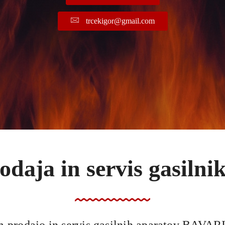
trcekigor@gmail.com
odaja in servis gasilni
prodajo in servis gasilnih aparatov BAVA