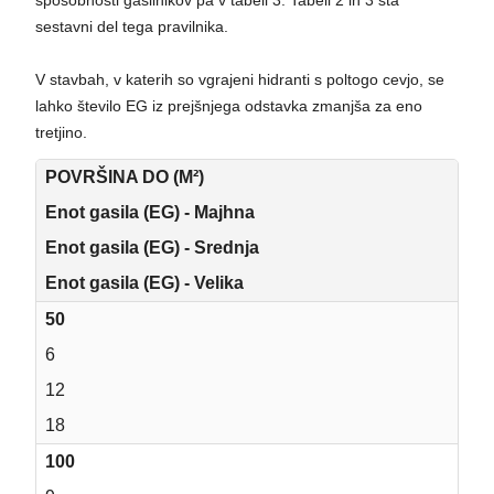
sposobnosti gasilnikov pa v tabeli 3. Tabeli 2 in 3 sta
sestavni del tega pravilnika.
V stavbah, v katerih so vgrajeni hidranti s poltogo cevjo, se
lahko število EG iz prejšnjega odstavka zmanjša za eno
tretjino.
POVRŠINA DO (M²)
Enot gasila (EG) - Majhna
Enot gasila (EG) - Srednja
Enot gasila (EG) - Velika
50
6
12
18
100