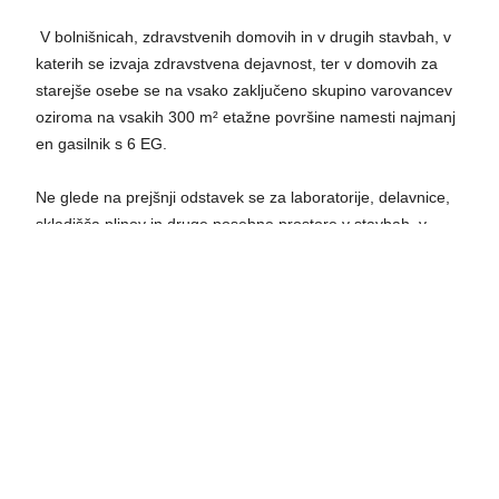
V bolnišnicah, zdravstvenih domovih in v drugih stavbah, v
katerih se izvaja zdravstvena dejavnost, ter v domovih za
starejše osebe se na vsako zaključeno skupino varovancev
oziroma na vsakih 300 m² etažne površine namesti najmanj
en gasilnik s 6 EG.
Ne glede na prejšnji odstavek se za laboratorije, delavnice,
skladišča plinov in druge posebne prostore v stavbah, v
katerih se izvaja zdravstvena dejavnost, in v domovih za
starejše osebe določita vrsta in število gasilnikov v skladu s
4. in 5. členom tega pravilnika.
Stanovanjske stavbe in
nestanovanjske kmetijske stavbe