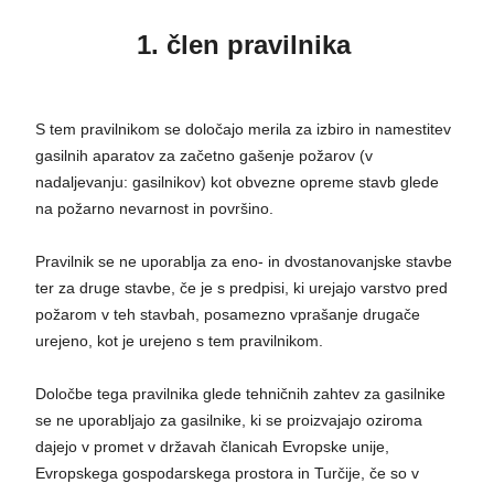
1. člen pravilnika
S tem pravilnikom se določajo merila za izbiro in namestitev
gasilnih aparatov za začetno gašenje požarov (v
nadaljevanju: gasilnikov) kot obvezne opreme stavb glede
na požarno nevarnost in površino.
Pravilnik se ne uporablja za eno- in dvostanovanjske stavbe
ter za druge stavbe, če je s predpisi, ki urejajo varstvo pred
požarom v teh stavbah, posamezno vprašanje drugače
urejeno, kot je urejeno s tem pravilnikom.
Določbe tega pravilnika glede tehničnih zahtev za gasilnike
se ne uporabljajo za gasilnike, ki se proizvajajo oziroma
dajejo v promet v državah članicah Evropske unije,
Evropskega gospodarskega prostora in Turčije, če so v