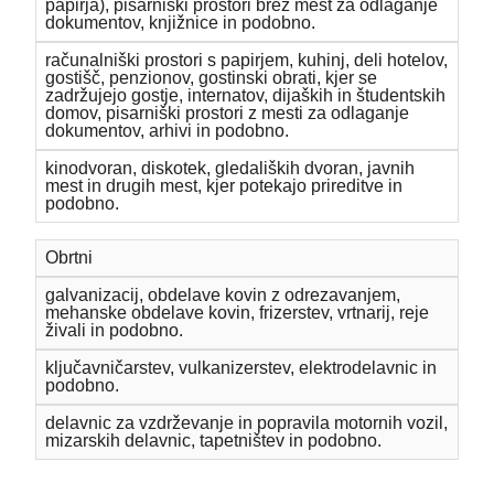
papirja), pisarniški prostori brez mest za odlaganje
dokumentov, knjižnice in podobno.
računalniški prostori s papirjem, kuhinj, deli hotelov,
gostišč, penzionov, gostinski obrati, kjer se
zadržujejo gostje, internatov, dijaških in študentskih
domov, pisarniški prostori z mesti za odlaganje
dokumentov, arhivi in podobno.
kinodvoran, diskotek, gledaliških dvoran, javnih
mest in drugih mest, kjer potekajo prireditve in
podobno.
Obrtni
galvanizacij, obdelave kovin z odrezavanjem,
mehanske obdelave kovin, frizerstev, vrtnarij, reje
živali in podobno.
ključavničarstev, vulkanizerstev, elektrodelavnic in
podobno.
delavnic za vzdrževanje in popravila motornih vozil,
mizarskih delavnic, tapetništev in podobno.