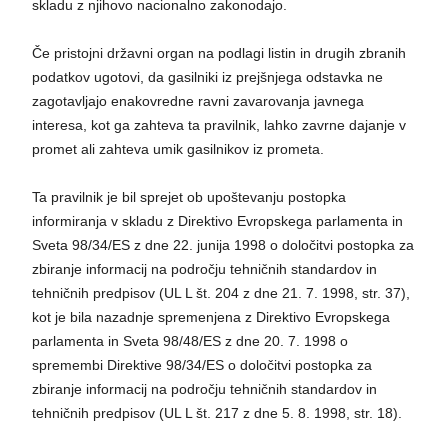
skladu z njihovo nacionalno zakonodajo.
Če pristojni državni organ na podlagi listin in drugih zbranih
podatkov ugotovi, da gasilniki iz prejšnjega odstavka ne
zagotavljajo enakovredne ravni zavarovanja javnega
interesa, kot ga zahteva ta pravilnik, lahko zavrne dajanje v
promet ali zahteva umik gasilnikov iz prometa.
Ta pravilnik je bil sprejet ob upoštevanju postopka
informiranja v skladu z Direktivo Evropskega parlamenta in
Sveta 98/34/ES z dne 22. junija 1998 o določitvi postopka za
zbiranje informacij na področju tehničnih standardov in
tehničnih predpisov (UL L št. 204 z dne 21. 7. 1998, str. 37),
kot je bila nazadnje spremenjena z Direktivo Evropskega
parlamenta in Sveta 98/48/ES z dne 20. 7. 1998 o
spremembi Direktive 98/34/ES o določitvi postopka za
zbiranje informacij na področju tehničnih standardov in
tehničnih predpisov (UL L št. 217 z dne 5. 8. 1998, str. 18).