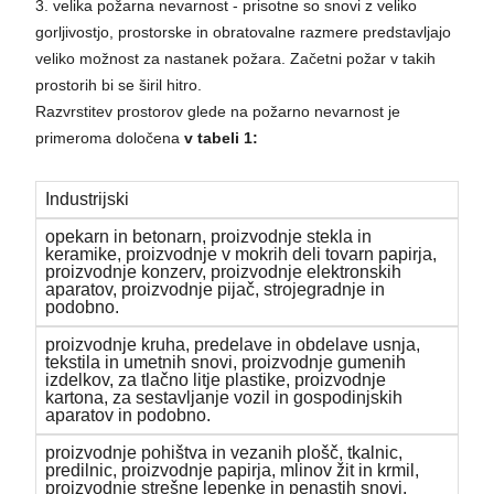
3. velika požarna nevarnost - prisotne so snovi z veliko
gorljivostjo, prostorske in obratovalne razmere predstavljajo
veliko možnost za nastanek požara. Začetni požar v takih
prostorih bi se širil hitro.
Razvrstitev prostorov glede na požarno nevarnost je
primeroma določena
v tabeli 1:
Industrijski
opekarn in betonarn, proizvodnje stekla in
keramike, proizvodnje v mokrih deli tovarn papirja,
proizvodnje konzerv, proizvodnje elektronskih
aparatov, proizvodnje pijač, strojegradnje in
podobno.
proizvodnje kruha, predelave in obdelave usnja,
tekstila in umetnih snovi, proizvodnje gumenih
izdelkov, za tlačno litje plastike, proizvodnje
kartona, za sestavljanje vozil in gospodinjskih
aparatov in podobno.
proizvodnje pohištva in vezanih plošč, tkalnic,
predilnic, proizvodnje papirja, mlinov žit in krmil,
proizvodnje strešne lepenke in penastih snovi,