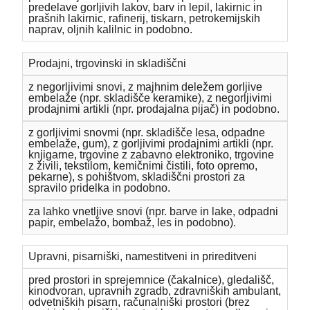
predelave gorljivih lakov, barv in lepil, lakirnic in
prašnih lakirnic, rafinerij, tiskarn, petrokemijskih
naprav, oljnih kalilnic in podobno.
Prodajni, trgovinski in skladiščni
z negorljivimi snovi, z majhnim deležem gorljive
embelaže (npr. skladišče keramike), z negorljivimi
prodajnimi artikli (npr. prodajalna pijač) in podobno.
z gorljivimi snovmi (npr. skladišče lesa, odpadne
embelaže, gum), z gorljivimi prodajnimi artikli (npr.
knjigarne, trgovine z zabavno elektroniko, trgovine
z živili, tekstilom, kemičnimi čistili, foto opremo,
pekarne), s pohištvom, skladiščni prostori za
spravilo pridelka in podobno.
za lahko vnetljive snovi (npr. barve in lake, odpadni
papir, embelažo, bombaž, les in podobno).
Upravni, pisarniški, namestitveni in prireditveni
pred prostori in sprejemnice (čakalnice), gledališč,
kinodvoran, upravnih zgradb, zdravniških ambulant,
odvetniških pisarn, računalniški prostori (brez