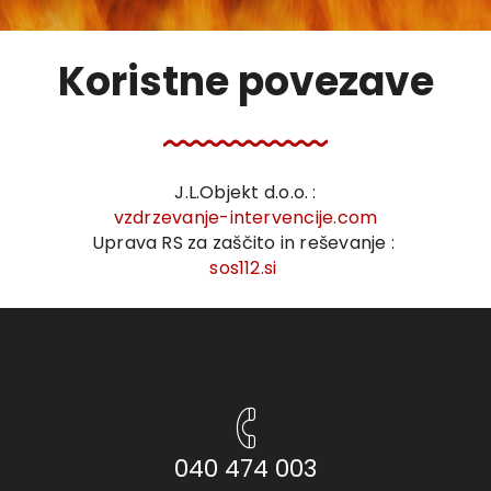
Koristne povezave
J.L.Objekt d.o.o. :
vzdrzevanje-intervencije.com
Uprava RS za zaščito in reševanje :
sos112.si
040 474 003