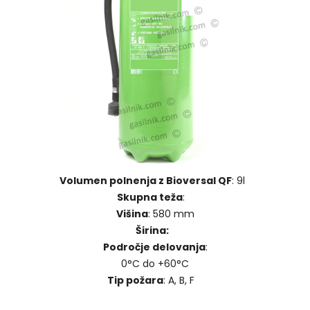
Volumen polnenja z Bioversal QF
: 9l
Skupna teža
:
Višina
: 580 mm
Širina:
Področje delovanja
:
0°C do +60°C
Tip požara
: A, B, F