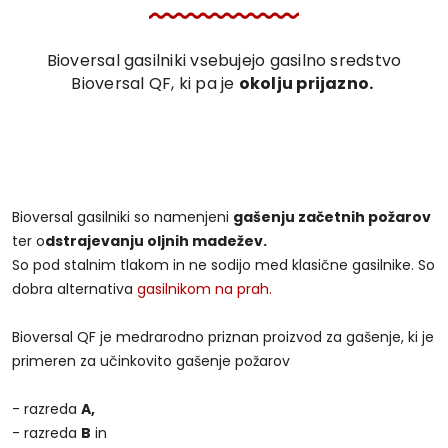
Bioversal gasilniki vsebujejo gasilno sredstvo
Bioversal QF, ki pa je
okolju prijazno.
Bioversal gasilniki so namenjeni
gašenju začetnih požarov
ter o
dstrajevanju oljnih madežev.
So pod stalnim tlakom in ne sodijo med klasične gasilnike. So
dobra alternativa
gasilnikom na prah.
Bioversal QF je medrarodno priznan proizvod za gašenje, ki je
primeren za učinkovito gašenje požarov
- razreda
A,
- razreda
B
in