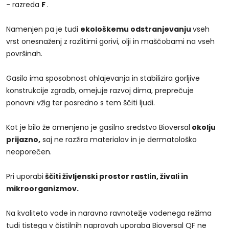
- razreda
F
.
Namenjen pa je tudi
ekološkemu odstranjevanju
vseh
vrst onesnaženj z razlitimi gorivi, olji in maščobami na vseh
površinah.
Gasilo ima sposobnost ohlajevanja in stabilizira gorljive
konstrukcije zgradb, omejuje razvoj dima, preprečuje
ponovni vžig ter posredno s tem ščiti ljudi.
Kot je bilo že omenjeno je gasilno sredstvo Bioversal
okolju
prijazno,
saj ne razžira materialov in je dermatološko
neoporečen.
Pri uporabi
ščiti življenski prostor rastlin, živali in
mikroorganizmov.
Na kvaliteto vode in naravno ravnotežje vodenega režima
tudi tistega v čistilnih napravah uporaba Bioversal QF ne