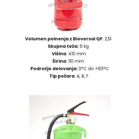
Volumen polnenja z Bioversal QF
: 2,5l
Skupna teža:
6 kg
Višina
: 410 mm
Širina
: 110 mm
Področje delovanja:
0°C do +60°C
Tip požara
: A, B, F