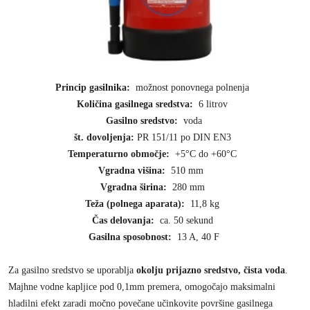
Princip gasilnika:
možnost ponovnega polnenja
Količina gasilnega sredstva:
6 litrov
Gasilno sredstvo:
voda
št. dovoljenja:
PR 151/11 po DIN EN3
Temperaturno območje:
+5°C do +60°C
Vgradna višina:
510 mm
Vgradna širina:
280 mm
Teža (polnega aparata):
11,8 kg
Čas delovanja:
ca. 50 sekund
Gasilna sposobnost:
13 A, 40 F
Za gasilno sredstvo se uporablja
okolju prijazno sredstvo, čista voda
.
Majhne vodne kapljice pod 0,1mm premera, omogočajo maksimalni
hladilni efekt zaradi močno povečane učinkovite površine gasilnega